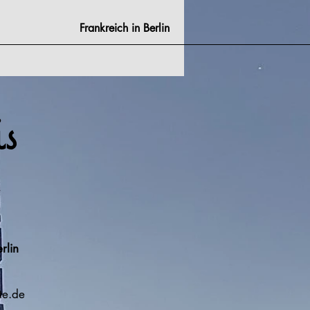
Frankreich in Berlin
s
rlin
e
te.de