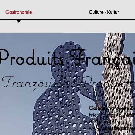
Gastronomie
Culture - Kultur
Produits Françai
Französische Produkte
Galeries Lafayette Be
Friedrichstr. 78, Mitt
030 209480
www.galerieslafayet