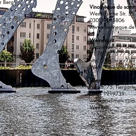
lauer Berg
Vinothèque du som
Westfälische Str. 5
030 89095806
www.vinotheque.de
Weinesprit
Akazienstr. 22, Sc
01 76 30 75 77 86
nnenstrasse
http://weinesprit.de
Wein, Käse und 
Weinhandlung Les
Pohlstr. 75, Tiergart
0163 1919739
www.lesclimats.com
Weinbar