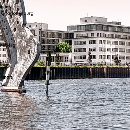
melier
5, Charlottenburg
höneberg
Feinkost
 Climats
en