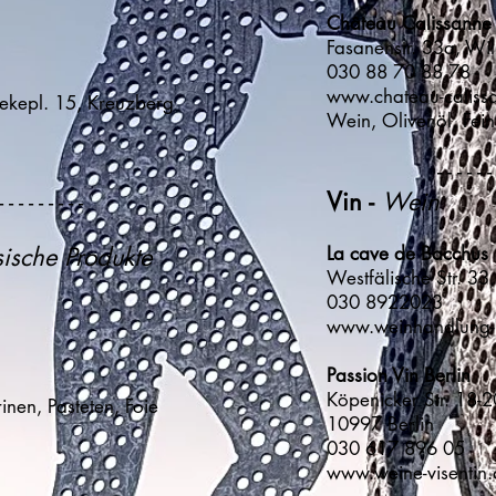
Château Calissanne 
Fasanenstr. 33a, Wi
030 88 70 88 78
www.chateau-calissa
nekepl. 15, Kreuzberg
Wein, Olivenöl, Fei
- - - - - -
Vin -
Wein
- - - - - - - - -
ische Produkte
La cave de Bacch
Westfälische Str. 3
030 8922023
www.weinhandlung-
Passion Vin Berlin
Köpenicker Str. 18-
inen, Pasteten, Foie
10997 Berlin
030 617 896 05
www.weine-visentin.