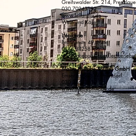
Greifswalder Str. 214, Prenz
030 70243192
www.leflaneur.de
Wein und Käse
L'épicerie
Brunnenstr. 49, Mitte
0176 34258186
www.facebook.com/lepiceriebru
Maître Philippe & Filles GmbH
Emser Str. 42, Wilmersdorf
030 88683610
www.maitrephilippe.de