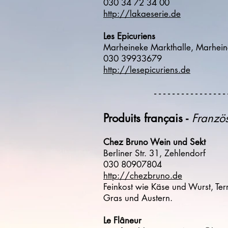
030 34 72 34 00
http://lakaeserie.de
Les Epicuriens
Marheineke Markthalle, Marhei
030 39933679
http://lesepicuriens.de
- - - - - - - - - - - - - - - - 
Produits français -
Französ
Chez Bruno Wein und Sekt
Berliner Str. 31, Zehlendorf
030 80907804
http://chezbruno.de
Feinkost wie Käse und Wurst, Terr
Gras und Austern.
Le Flâneur