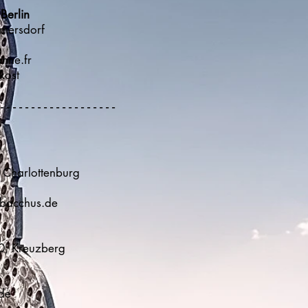
Berlin
lmersdorf
nne.fr
nkost
 - - - - - - - - - - - - - - - - - - -
us
3, Charlottenburg
bacchus.de
20, Kreuzberg
de